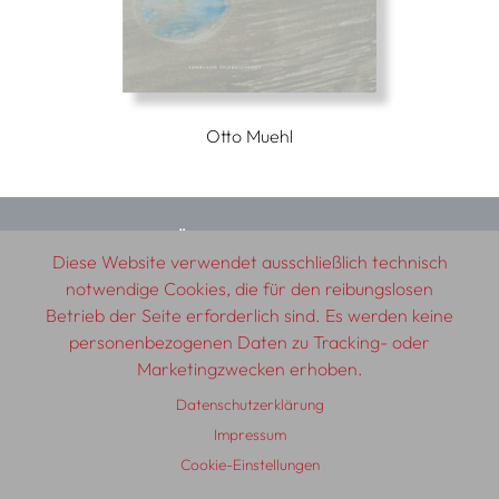
Otto Muehl
© 2026 SCHLEBRÜGGE.EDITOR
Diese Website verwendet ausschließlich technisch
notwendige Cookies, die für den reibungslosen
Über uns
Textautor:innen
AGB
Impressum
Betrieb der Seite erforderlich sind. Es werden keine
Datenschutzerklärung
Auslieferung
Kontakt
personenbezogenen Daten zu Tracking- oder
Marketingzwecken erhoben.
Datenschutzerklärung
Impressum
Cookie-Einstellungen