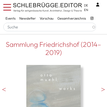
Direkt zum Inhalt
Benu
DE
EN
Services
Events
Newsletter
Vorschau
Gesamtverzeichnis
Sammlung Friedrichshof (2014–
2019)