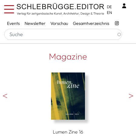
Direkt zum Inhalt
Benu
DE
EN
Services
Events
Newsletter
Vorschau
Gesamtverzeichnis
Magazine
Lumen Zine 16