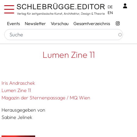
Direkt zum Inhalt
Benu
DE
EN
Services
Events
Newsletter
Vorschau
Gesamtverzeichnis
Pfadnavigation
Startseite
Lumen Zine 11
Lumen Zine 11
Iris Andraschek
Lumen Zine 11
Magazin der Sternenpassage / MQ Wien
Herausgegeben von
Sabine Jelinek