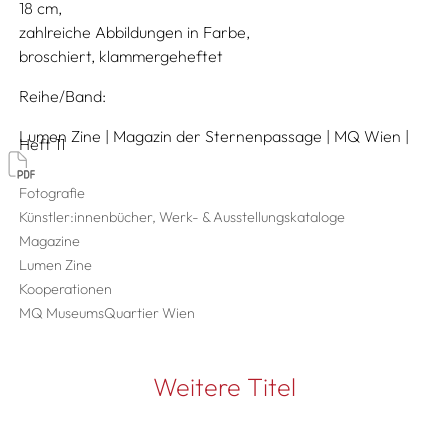
18
zahlreiche Abbildungen in Farbe
broschiert, klammergeheftet
Reihe/Band
Lumen Zine | Magazin der Sternenpassage | MQ Wien |
Heft 11
Fotografie
Künstler:innenbücher, Werk- & Ausstellungskataloge
Magazine
Lumen Zine
Kooperationen
MQ MuseumsQuartier Wien
Weitere Titel