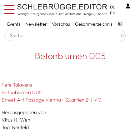
Direkt zum Inhalt
Benu
DE
EN
Services
Events
Newsletter
Vorschau
Gesamtverzeichnis
Pfadnavigation
Startseite
Betonblumen 005
Betonblumen 005
Fefe Talavera
Betonblumen 005
Street Art Passage Vienna | Quartier 21 | MQ
Herausgegeben von
Vitus H. Weh,
Jogi Neufeld