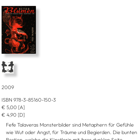
2009
ISBN 978-3-85160-150-3
€
5,00
[A]
€
4,90
[D]
Fefe Talaveras Monsterbilder sind Metaphern für Gefühle
wie Wut oder Angst, für Träume und Begierden. Die bunten
Bestien, welche die Künstlerin mit ihrer dunklen Seite