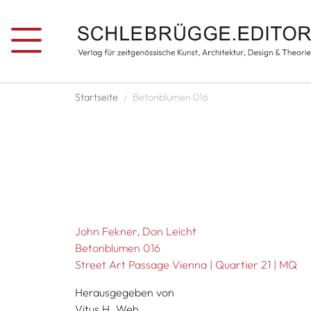
Direkt zum Inhalt
Pfadnavigation
Startseite
Betonblumen 016
John Fekner
Don Leicht
Betonblumen 016
Street Art Passage Vienna | Quartier 21 | MQ
Herausgegeben von
Vitus H. Weh,