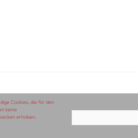
ige Cookies, die für den
en keine
zwecken erhoben.
AGB
Impressum
Datenschutzerklärung
A