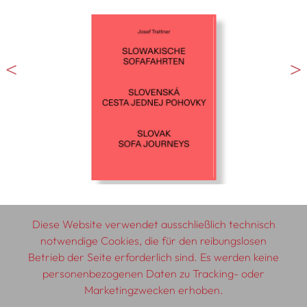
Diese Website verwendet ausschließlich technisch
notwendige Cookies, die für den reibungslosen
Betrieb der Seite erforderlich sind. Es werden keine
© 2026 SCHLEBRÜGGE.EDITOR
personenbezogenen Daten zu Tracking- oder
Marketingzwecken erhoben.
Über uns
Textautor:innen
AGB
Impressum