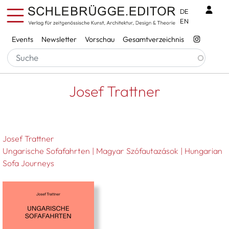
Direkt zum Inhalt
Benu
DE
EN
Services
Events
Newsletter
Vorschau
Gesamtverzeichnis
Pfadnavigation
Startseite
Josef Trattner
Josef Trattner
Josef Trattner
Ungarische Sofafahrten | Magyar Szófautazások | Hungarian
Sofa Journeys