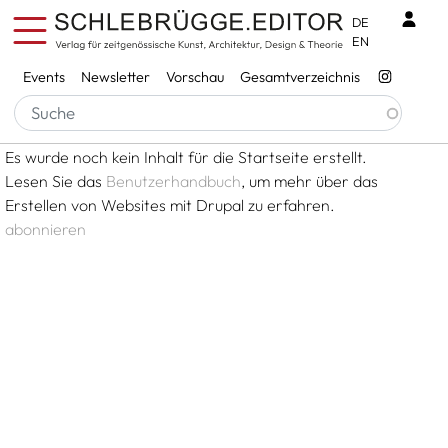
Direkt zum Inhalt
Benu
DE
EN
Services
Events
Newsletter
Vorschau
Gesamtverzeichnis
Pfadnavigation
Startseite
Es wurde noch kein Inhalt für die Startseite erstellt.
Lesen Sie das
Benutzerhandbuch
, um mehr über das
Erstellen von Websites mit Drupal zu erfahren.
abonnieren